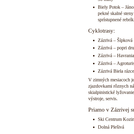
Biely Potok – Jáno
pekné skalné steny
sprístupnené rebrík
Cyklotrasy:
Zázrivá – Šípková 
Zázrivá – popri dr
Zázrivá – Havrania
Zázrivá – Agroturi
Zázrivá Biela rázc
V zimných mesiacoch je 
zjazdovkami rôznych nár
skialpinistické lyžovan
výstroje, servis.
Priamo v Zázrivej sú
Ski Centrum Kozi
Dolná Plešivá