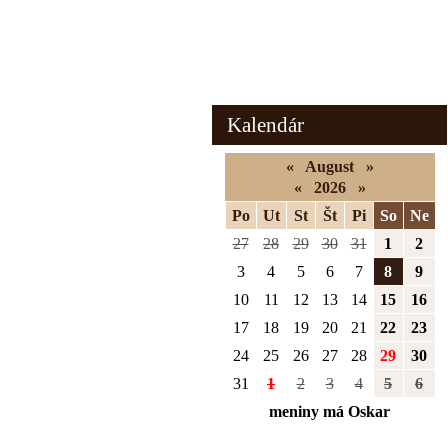
Letná rozprávka
Zimná rozprávka
Kalendár
«
August
»
«
2026
»
Po
Ut
St
Št
Pi
So
Ne
27
28
29
30
31
1
2
3
4
5
6
7
8
9
10
11
12
13
14
15
16
17
18
19
20
21
22
23
24
25
26
27
28
29
30
31
1
2
3
4
5
6
meniny má Oskar