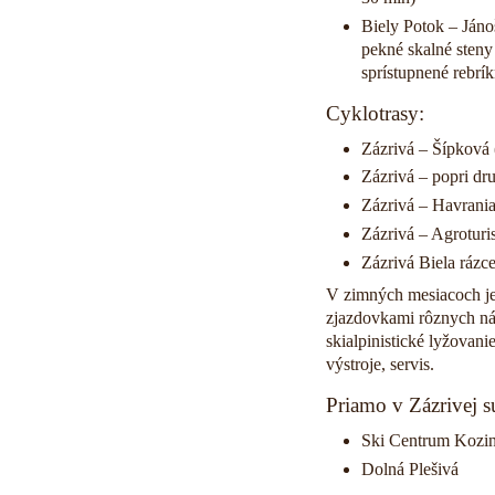
Biely Potok – Jáno
pekné skalné steny
sprístupnené rebrík
Cyklotrasy:
Zázrivá – Šípková 
Zázrivá – popri dr
Zázrivá – Havrania
Zázrivá – Agroturi
Zázrivá Biela rázc
V zimných mesiacoch je 
zjazdovkami rôznych nár
skialpinistické lyžovan
výstroje, servis.
Priamo v Zázrivej sú
Ski Centrum Kozi
Dolná Plešivá