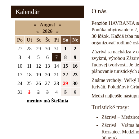
O nás
Kalendár
Penzión HAVRANIA sa na
«
August
»
Ponúka ubytovanie v 2, 
«
2026
»
30 lôžok. Každá izba m
Po
Ut
St
Št
Pi
So
Ne
organizovať rodinné osl
27
28
29
30
31
1
2
Zázrivá sa nachádza v o
3
4
5
6
7
8
9
zvykmi, výrobou Zázriv
ľudovej tvorivosti. Je 
10
11
12
13
14
15
16
plánovanie turistických 
17
18
19
20
21
22
23
Známe vrcholy: Veľký R
24
25
26
27
28
29
30
Kriváň, Poludňový Grúň
31
1
2
3
4
5
6
Medzi najlepšie nástupn
meniny má Štefánia
Turistické trasy:
Zázrivá – Medziroz
Zázrivá – Vrátna h
Rozsutec, Medzihol
30 min)