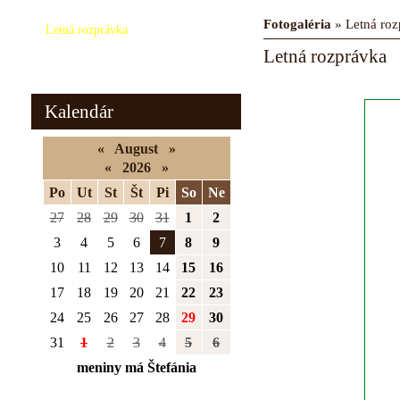
Fotogaléria
»
Letná ro
Letná rozprávka
Letná rozprávka
Zimná rozprávka
Kalendár
«
August
»
«
2026
»
Po
Ut
St
Št
Pi
So
Ne
27
28
29
30
31
1
2
3
4
5
6
7
8
9
10
11
12
13
14
15
16
17
18
19
20
21
22
23
24
25
26
27
28
29
30
31
1
2
3
4
5
6
meniny má Štefánia