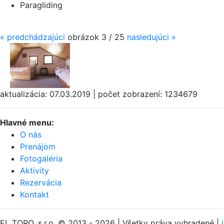
Paragliding
«
predchádzajúci
obrázok 3 / 25
nasledujúci
»
aktualizácia: 07.03.2019 | počet zobrazení: 1234679
Hlavné menu:
O nás
Prenájom
Fotogaléria
Aktivity
Rezervácia
Kontakt
EL TORO, s.r.o. © 2013 - 2026 | Všetky práva vyhradené |