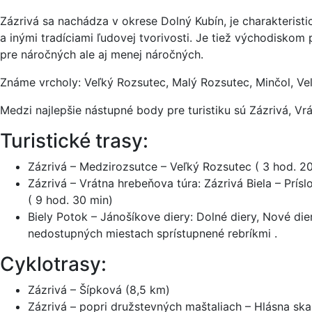
Zázrivá sa nachádza v okrese Dolný Kubín, je charakteris
a inými tradíciami ľudovej tvorivosti. Je tiež východiskom 
pre náročných ale aj menej náročných.
Známe vrcholy: Veľký Rozsutec, Malý Rozsutec, Minčol, Veľ
Medzi najlepšie nástupné body pre turistiku sú Zázrivá, Vr
Turistické trasy:
Zázrivá – Medzirozsutce – Veľký Rozsutec ( 3 hod. 20
Zázrivá – Vrátna hrebeňova túra: Zázrivá Biela – Prís
( 9 hod. 30 min)
Biely Potok – Jánošíkove diery: Dolné diery, Nové di
nedostupných miestach sprístupnené rebríkmi .
Cyklotrasy:
Zázrivá – Šípková (8,5 km)
Zázrivá – popri družstevných maštaliach – Hlásna ska