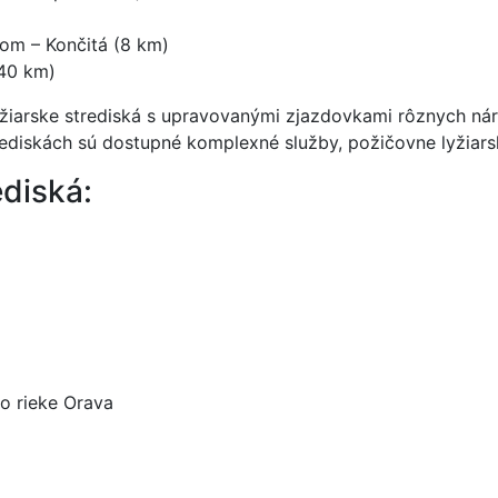
)
jom – Končitá (8 km)
(40 km)
žiarske strediská s upravovanými zjazdovkami rôznych náro
rediskách sú dostupné komplexné služby, požičovne lyžiarske
ediská:
o rieke Orava