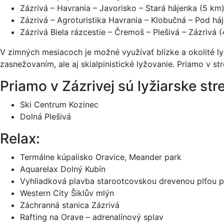
Zázrivá – Havrania – Javorisko – Stará hájenka (5 km
Zázrivá – Agroturistika Havrania – Klobučná – Pod há
Zázrivá Biela rázcestie – Čremoš – Plešivá – Zázrivá 
V zimných mesiacoch je možné využívať blízke a okolité ly
zasnežovaním, ale aj skialpinistické lyžovanie. Priamo v st
Priamo v Zázrivej sú lyžiarske str
Ski Centrum Kozinec
Dolná Plešivá
Relax:
Termálne kúpalisko Oravice, Meander park
Aquarelax Dolný Kubín
Vyhliadková plavba starootcovskou drevenou plťou p
Western City Šiklův mlýn
Záchranná stanica Zázrivá
Rafting na Orave – adrenalínový splav