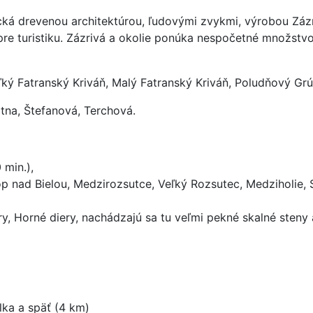
tická drevenou architektúrou, ľudovými zvykmi, výrobou Zá
pre turistiku. Zázrivá a okolie ponúka nespočetné množstvo 
ký Fatranský Kriváň, Malý Fatranský Kriváň, Poludňový Grú
átna, Štefanová, Terchová.
 min.),
lop nad Bielou, Medzirozsutce, Veľký Rozsutec, Medziholie,
ery, Horné diery, nachádzajú sa tu veľmi pekné skalné sten
lka a späť (4 km)