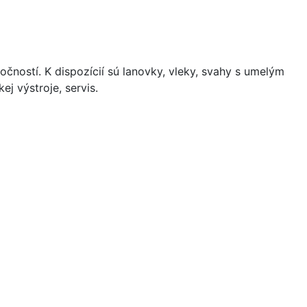
čností. K dispozícií sú lanovky, vleky, svahy s umelým
j výstroje, servis.