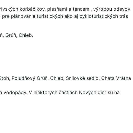
zrivských korbáčikov, piesňami a tancami, výrobou odevov
pre plánovanie turistických ako aj cykloturistických trás
ň, Grúň, Chleb.
 Stoh, Poludňový Grúň, Chleb, Snilovké sedlo, Chata Vrátna
y a vodopády. V niektorých častiach Nových dier sú na