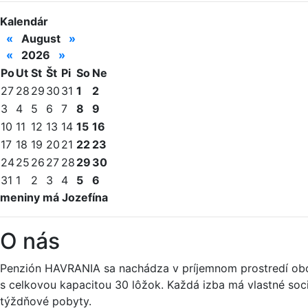
Kalendár
«
August
»
«
2026
»
Po
Ut
St
Št
Pi
So
Ne
27
28
29
30
31
1
2
3
4
5
6
7
8
9
10
11
12
13
14
15
16
17
18
19
20
21
22
23
24
25
26
27
28
29
30
31
1
2
3
4
5
6
meniny má Jozefína
O nás
Penzión HAVRANIA sa nachádza v príjemnom prostredí obce 
s celkovou kapacitou 30 lôžok. Každá izba má vlastné soc
týždňové pobyty.