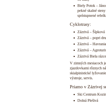
Biely Potok – Jáno
pekné skalné steny
sprístupnené rebrík
Cyklotrasy:
Zázrivá – Šípková 
Zázrivá – popri dr
Zázrivá – Havrania
Zázrivá – Agroturi
Zázrivá Biela rázc
V zimných mesiacoch je 
zjazdovkami rôznych nár
skialpinistické lyžovan
výstroje, servis.
Priamo v Zázrivej sú
Ski Centrum Kozi
Dolná Plešivá