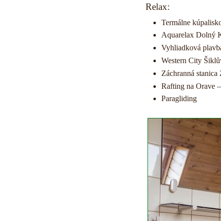
Relax:
Termálne kúpalisk
Aquarelax Dolný 
Vyhliadková plavb
Western City Šikl
Záchranná stanica 
Rafting na Orave –
Paragliding