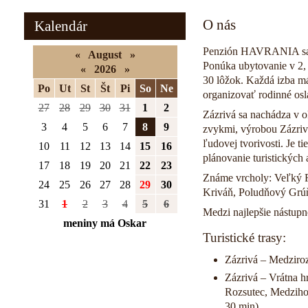
O nás
Kalendár
Penzión HAVRANIA sa na
«
August
»
Ponúka ubytovanie v 2, 
«
2026
»
30 lôžok. Každá izba m
Po
Ut
St
Št
Pi
So
Ne
organizovať rodinné osl
27
28
29
30
31
1
2
Zázrivá sa nachádza v o
3
4
5
6
7
8
9
zvykmi, výrobou Zázriv
ľudovej tvorivosti. Je 
10
11
12
13
14
15
16
plánovanie turistických 
17
18
19
20
21
22
23
Známe vrcholy: Veľký R
24
25
26
27
28
29
30
Kriváň, Poludňový Grúň
31
1
2
3
4
5
6
Medzi najlepšie nástupn
meniny má Oskar
Turistické trasy:
Zázrivá – Medziroz
Zázrivá – Vrátna h
Rozsutec, Medzihol
30 min)