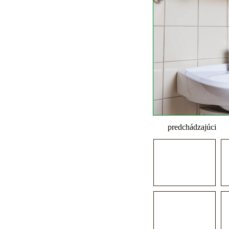
predchádzajúci