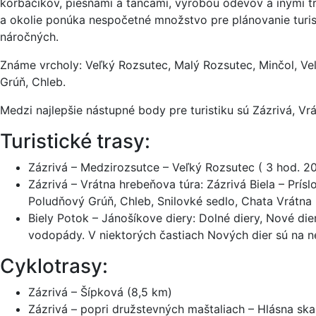
korbáčikov, piesňami a tancami, výrobou odevov a inými tra
a okolie ponúka nespočetné množstvo pre plánovanie turist
náročných.
Známe vrcholy: Veľký Rozsutec, Malý Rozsutec, Minčol, Veľ
Grúň, Chleb.
Medzi najlepšie nástupné body pre turistiku sú Zázrivá, Vr
Turistické trasy:
Zázrivá – Medzirozsutce – Veľký Rozsutec ( 3 hod. 20
Zázrivá – Vrátna hrebeňova túra: Zázrivá Biela – Prís
Poludňový Grúň, Chleb, Snilovké sedlo, Chata Vrátna 
Biely Potok – Jánošíkove diery: Dolné diery, Nové die
vodopády. V niektorých častiach Nových dier sú na n
Cyklotrasy:
Zázrivá – Šípková (8,5 km)
Zázrivá – popri družstevných maštaliach – Hlásna ska