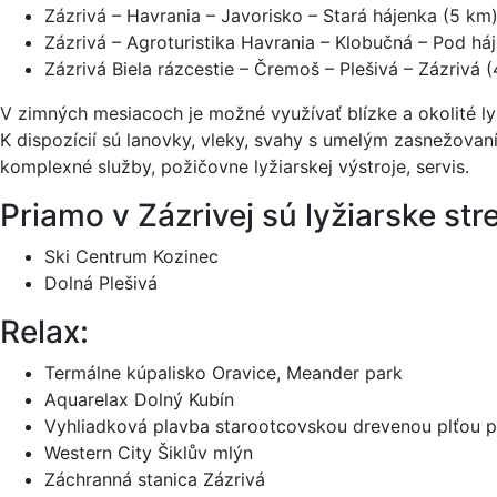
Zázrivá – Havrania – Javorisko – Stará hájenka (5 km
Zázrivá – Agroturistika Havrania – Klobučná – Pod há
Zázrivá Biela rázcestie – Čremoš – Plešivá – Zázrivá 
V zimných mesiacoch je možné využívať blízke a okolité l
K dispozícií sú lanovky, vleky, svahy s umelým zasnežovaní
komplexné služby, požičovne lyžiarskej výstroje, servis.
Priamo v Zázrivej sú lyžiarske str
Ski Centrum Kozinec
Dolná Plešivá
Relax:
Termálne kúpalisko Oravice, Meander park
Aquarelax Dolný Kubín
Vyhliadková plavba starootcovskou drevenou plťou p
Western City Šiklův mlýn
Záchranná stanica Zázrivá