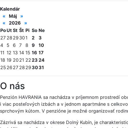
Kalendár
«
Máj
»
«
2026
»
Po
Ut
St
Št
Pi
So
Ne
27
28
29
30
1
2
3
4
5
6
7
8
9
10
11
12
13
14
15
16
17
18
19
20
21
22
23
24
25
26
27
28
29
30
31
O nás
Penzión HAVRANIA sa nachádza v príjemnom prostredí obce 
i viac posteľových izbách a v jednom apartmáne s celkovo
sprchovým kútom. V penzióne je možné organizovať rodinn
Zázrivá sa nachádza v okrese Dolný Kubín, je charakterist